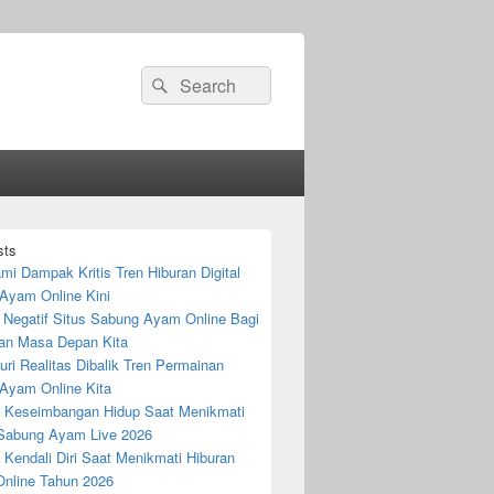
Search
Search
for:
sts
i Dampak Kritis Tren Hiburan Digital
Ayam Online Kini
Negatif Situs Sabung Ayam Online Bagi
an Masa Depan Kita
ri Realitas Dibalik Tren Permainan
Ayam Online Kita
 Keseimbangan Hidup Saat Menikmati
Sabung Ayam Live 2026
Kendali Diri Saat Menikmati Hiburan
Online Tahun 2026