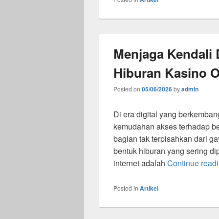
Menjaga Kendali 
Hiburan Kasino O
Posted on
05/06/2026
by
admin
Di era digital yang berkemban
kemudahan akses terhadap ber
bagian tak terpisahkan dari g
bentuk hiburan yang sering 
internet adalah
Continue read
Posted in
Artikel