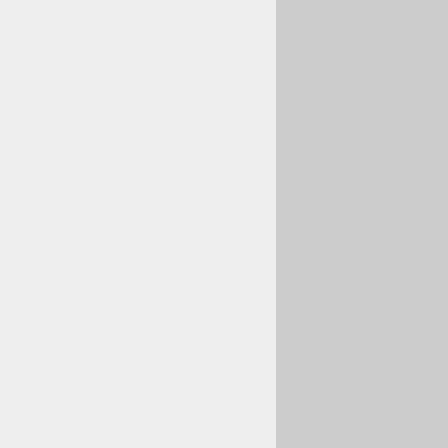
Ayam Online Kita
m Live 2026