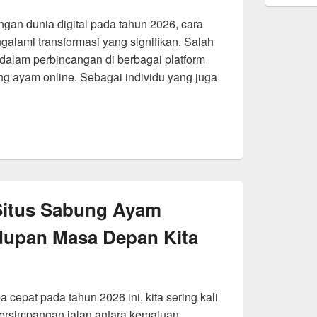
gan dunia digital pada tahun 2026, cara
galami transformasi yang signifikan. Salah
 dalam perbincangan di berbagai platform
g ayam online. Sebagai individu yang juga
ami Dampak Kritis Tren Hiburan Digital Sabung Ayam Online K
Situs Sabung Ayam
dupan Masa Depan Kita
a cepat pada tahun 2026 ini, kita sering kali
 persimpangan jalan antara kemajuan