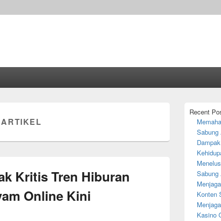
Primary
Recent Po
Sidebar
:
ARTIKEL
Memaham
Widget
Sabung 
Area
Dampak 
Kehidup
Menelusu
 Kritis Tren Hiburan
Sabung 
Menjaga
yam Online Kini
Konten 
Menjaga 
Kasino 