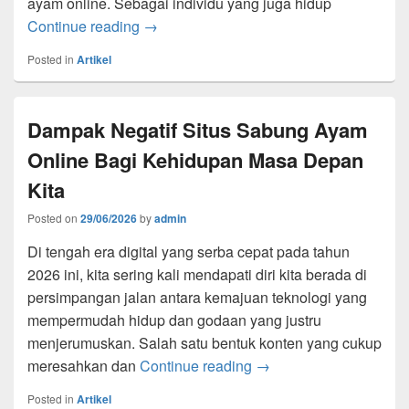
ayam online. Sebagai individu yang juga hidup
Memahami Dampak Kritis Tren Hiburan D
Continue reading
→
Posted in
Artikel
Dampak Negatif Situs Sabung Ayam
Online Bagi Kehidupan Masa Depan
Kita
Posted on
29/06/2026
by
admin
Di tengah era digital yang serba cepat pada tahun
2026 ini, kita sering kali mendapati diri kita berada di
persimpangan jalan antara kemajuan teknologi yang
mempermudah hidup dan godaan yang justru
menjerumuskan. Salah satu bentuk konten yang cukup
Dampak Negatif Situs 
meresahkan dan
Continue reading
→
Posted in
Artikel