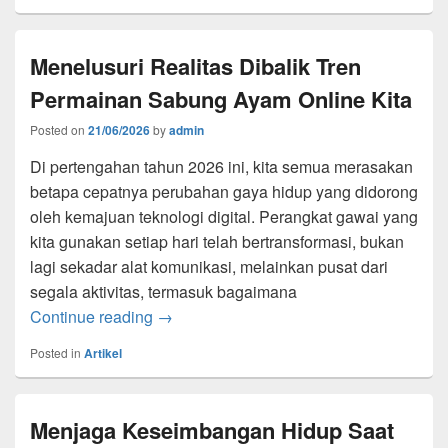
Menelusuri Realitas Dibalik Tren
Permainan Sabung Ayam Online Kita
Posted on
21/06/2026
by
admin
Di pertengahan tahun 2026 ini, kita semua merasakan
betapa cepatnya perubahan gaya hidup yang didorong
oleh kemajuan teknologi digital. Perangkat gawai yang
kita gunakan setiap hari telah bertransformasi, bukan
lagi sekadar alat komunikasi, melainkan pusat dari
segala aktivitas, termasuk bagaimana
Menelusuri Realitas Dibalik Tren Perma
Continue reading
→
Posted in
Artikel
Menjaga Keseimbangan Hidup Saat